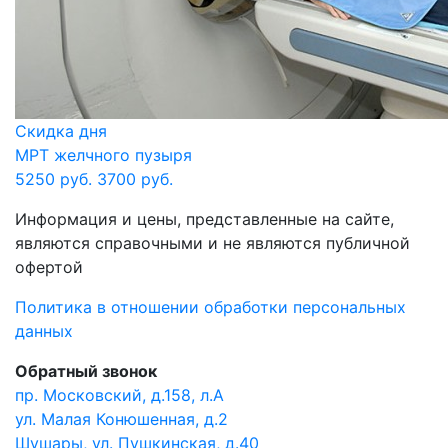
Скидка дня
МРТ желчного пузыря
5250 руб.
3700 руб.
Информация и цены, представленные на сайте,
являются справочными и не являются публичной
офертой
Политика в отношении обработки персональных
данных
Обратный звонок
пр. Московский, д.158, л.А
ул. Малая Конюшенная, д.2
Шушары, ул. Пушкинская, д.40