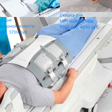
Скидка дня
а дня
МРТ малого таза
брюшной полости
5700 руб.
4200 руб.
руб.
3700 руб.