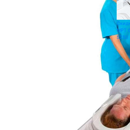
Скидк
МРТ 
5250 