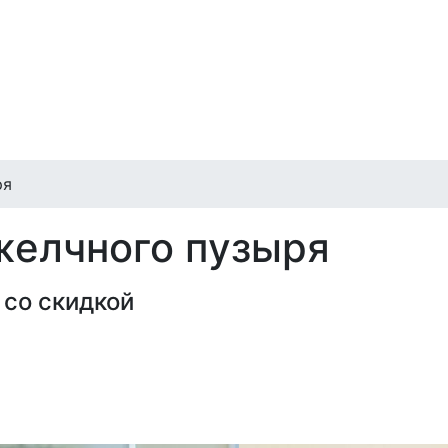
ря
желчного пузыря
 со скидкой